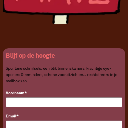
Blijf op de hoogte
Spontane schrijfsels, een blik binnenskamers, krachtige eye-
openers & reminders, schone vooruitzichten... rechtstreeks in je
mailbox >>>
Voornaam*
Email*