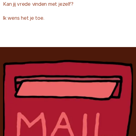
Kan jij vrede vinden met jezelf?
Ik wens het je toe.
🤎🤍💙