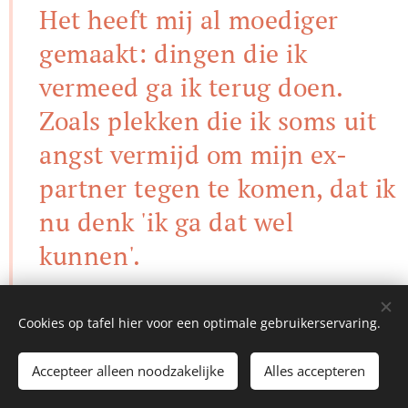
Het heeft mij al
moediger
gemaakt: dingen die ik
vermeed ga ik terug doen.
Zoals plekken die ik soms uit
angst vermijd om mijn ex-
partner tegen te komen, dat
ik
nu denk 'ik ga dat wel
kunnen'.
S.
Cookies op tafel hier voor een optimale gebruikerservaring.
Accepteer alleen noodzakelijke
Alles accepteren