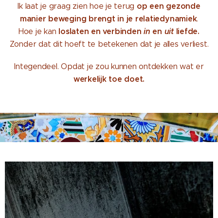
op een gezonde
Ik laat je graag zien hoe je terug
manier beweging brengt in je relatiedynamiek
.
loslaten en verbinden
in
en
uit
liefde.
Hoe je kan
Zonder dat dit hoeft te betekenen dat je alles verliest.
Integendeel. Opdat je zou kunnen ontdekken wat er
werkelijk toe doet.