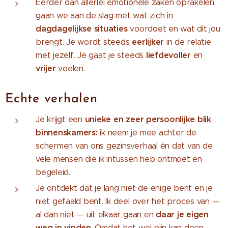
Eerder dan allerlei emotionele zaken oprakelen,
gaan we aan de slag met wat zich in
dagdagelijkse situaties
voordoet en wat dit jou
eerlijker
brengt. Je wordt steeds
in de relatie
liefdevoller
met jezelf. Je gaat je steeds
en
vrijer
voelen.
Echte verhalen
unieke en zeer
persoonlijke blik
Je krijgt een
binnenskamers:
ik neem je mee achter de
schermen van ons gezinsverhaal én dat van de
vele mensen die ik intussen heb ontmoet en
begeleid.
Je ontdekt dat je lang niet de enige bent en je
niet gefaald bent. Ik deel over het proces van —
daar je eigen
al dan niet — uit elkaar gaan en
weg in vinden
. Omdat het wel pijn kan doen,