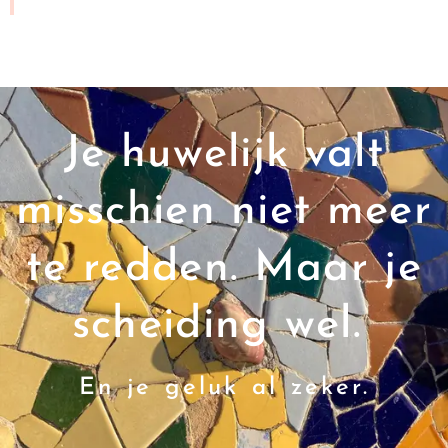
Je huwelijk valt
misschien niet meer
te redden. Maar je
scheiding wel.
En je geluk al zeker.