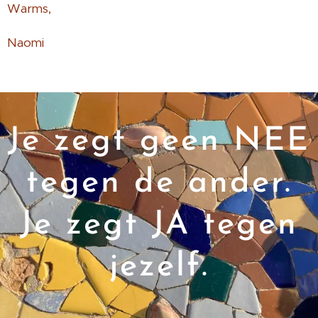
Warms,
Naomi
Je zegt geen NEE
tegen de ander.
Je zegt JA tegen
jezelf.