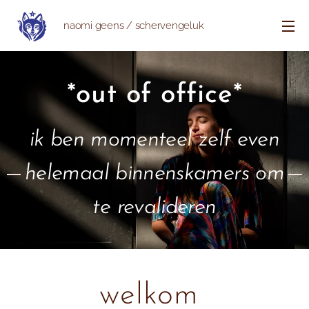
naomi geens / schervengeluk
*out of office*
ik ben momenteel zelf even
helemaal binnenskamers om
te revalideren
welkom