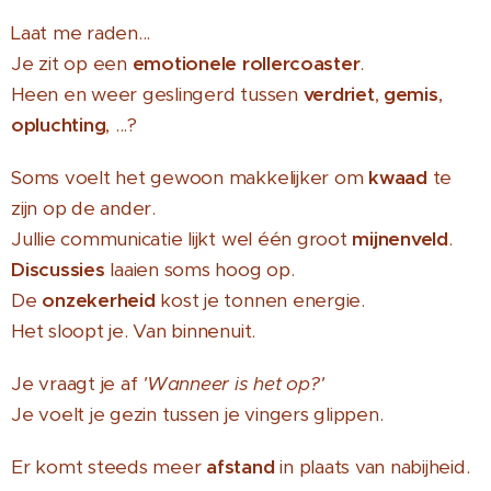
Laat me raden...
Je zit op een
emotionele rollercoaster
.
Heen en weer geslingerd tussen
verdriet
,
gemis
,
opluchting
, ...?
Soms voelt het gewoon makkelijker om
kwaad
te
zijn op de ander.
Jullie communicatie lijkt wel één groot
mijnenveld
.
D
iscussies
laaien soms hoog op.
De
onzekerheid
kost je tonnen energie.
Het sloopt je. Van binnenuit.
Je vraagt je af
'Wanneer is het op?'
Je voelt je gezin tussen je vingers glippen.
Er komt steeds meer
afstand
in plaats van nabijheid.