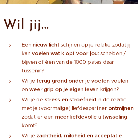
Wil jij...
Een
nieuw licht
schijnen op je relatie zodat jij
kan
voelen wat klopt voor jou
: scheiden /
blijven of één van de 1000 pistes daar
tussenin?
Wil je
terug grond onder je voeten
voelen
en
weer grip
op je eigen leven
krijgen?
Wil je de
stress en stroefheid
in de relatie
met je (voormalige) liefdespartner
ontmijnen
zodat er een
meer liefdevolle uitwisseling
komt?
Wil je
zachtheid, mildheid en acceptatie