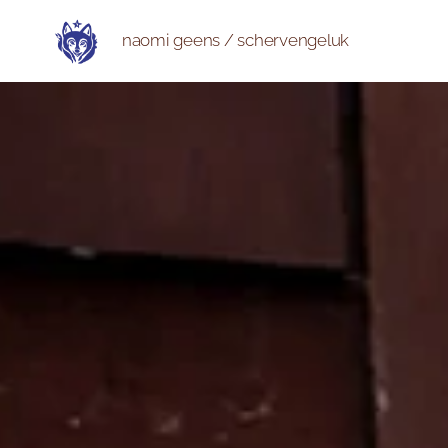
naomi geens / schervengeluk