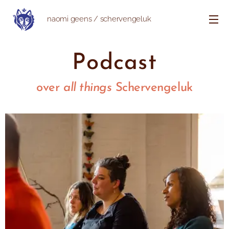
naomi geens / schervengeluk
Podcast
over
all things
Schervengeluk