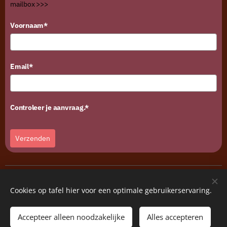
mailbox >>>
Voornaam*
Email*
Controleer je aanvraag.*
Verzenden
©2024 Flowolf bv • Naomi Geens • Alle rechten voorbehouden
RPR Gent |
Algemene Voorwaarden
|
Verzend- & Retourbeleid
Cookies op tafel hier voor een optimale gebruikerservaring.
©Fotografie: Karen Nachtergaele • Veronique Van Damme • Roel
Verleyen
Accepteer alleen noodzakelijke
Alles accepteren
Cookies