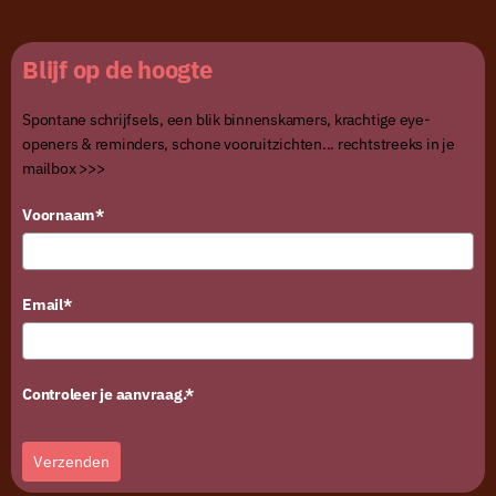
Blijf op de hoogte
Spontane schrijfsels, een blik binnenskamers, krachtige eye-
openers & reminders, schone vooruitzichten... rechtstreeks in je
mailbox >>>
Voornaam*
Email*
Controleer je aanvraag.*
Verzenden